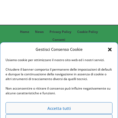
Home
News
Privacy Policy
Cookie Policy
Contatti
Gestisci Consenso Cookie
YOUR OFFICE IN ROME SRL
Usiamo cookie per ottimizzare il nostro sito web ed i nostri servizi.
P. IVA 01210321004 / C.F. 0355250582
VIA ATTIO LABEONE 47 – 00175 ROMA
Chiudere il banner comporta il permanere delle impostazioni di default
e dunque la continuazione della navigazione in assenza di cookie o
TEL 06.763426 FAX 06.7674095 CELL 3925280136 E-
altri strumenti di tracciamento diversi da quelli tecnici.
MAIL
YOR@YOR.IT
PEC
YOR@EPEC.IT
Non acconsentire o ritirare il consenso può influire negativamente su
Inquadra il QR Code per entrare in chat con noi
alcune caratteristiche e funzioni.
Accetta tutti