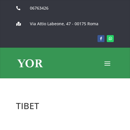
06763426

Via Attio Labeone, 47 - 00175 Roma

TIBET